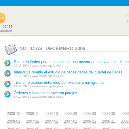
U
C
NOTICIAS: DECEMBRO 2006
Susto en Ordes por el incendio de una nevera en una vivienda del ce
26-12-2006 | www.elcorreogallego.es
Interior ya remitió el estudio de necesidades del cuartel de Ordes
20-12-2006 | www.elcorreogallego.es
Tres empresarios detenidos por explotar a inmigrantes
17-12-2006 | www.elcorreogallego.es
Órdenes y Laracha estuvieron parejos
17-12-2006 | www.elcorreogallego.es
2008-12
2008-11
2008-10
2008-09
2008-08
2008-06
2008
2008-01
2007-12
2007-02
2007-01
2006-12
2006-11
2006