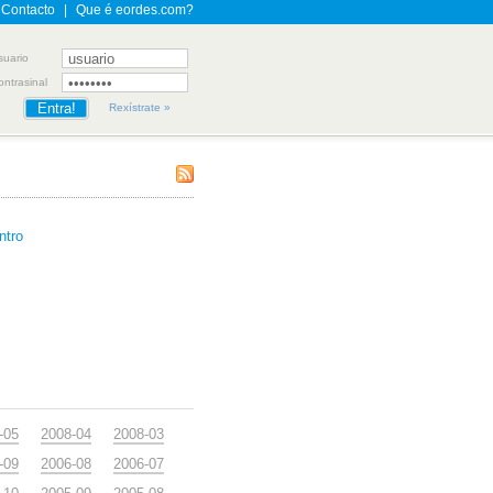
Contacto
|
Que é eordes.com?
suario
ontrasinal
Rexístrate »
ntro
-05
2008-04
2008-03
-09
2006-08
2006-07