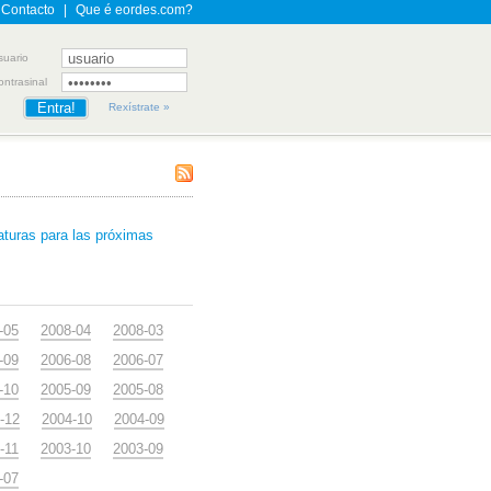
Contacto
|
Que é eordes.com?
suario
ontrasinal
Rexístrate »
aturas para las próximas
-05
2008-04
2008-03
-09
2006-08
2006-07
-10
2005-09
2005-08
-12
2004-10
2004-09
-11
2003-10
2003-09
-07