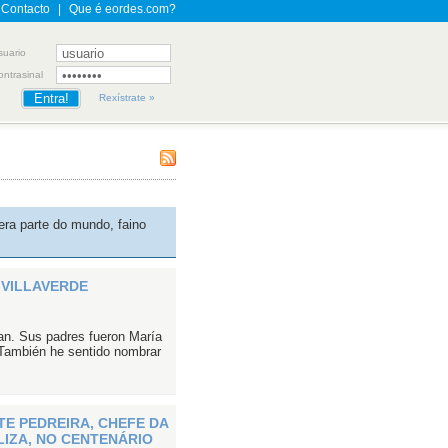
Contacto
|
Que é eordes.com?
suario
ontrasinal
Rexístrate »
era parte do mundo, faino
 VILLAVERDE
an. Sus padres fueron María
También he sentido nombrar
E PEDREIRA, CHEFE DA
LIZA, NO CENTENÁRIO