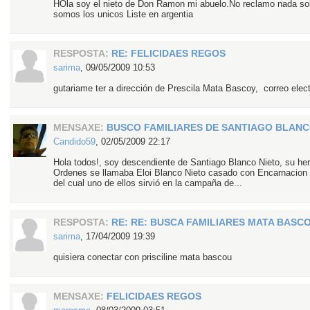
HOla soy el nieto de Don Ramon mi abuelo.No reclamo nada sol
somos los unicos Liste en argentia
RESPOSTA:
RE: FELICIDAES REGOS
sarima
,
09/05/2009 10:53
gutariame ter a dirección de Prescila Mata Bascoy, correo ele
MENSAXE:
BUSCO FAMILIARES DE SANTIAGO BLANC
Candido59
,
02/05/2009 22:17
Hola todos!, soy descendiente de Santiago Blanco Nieto, su h
Ordenes se llamaba Eloi Blanco Nieto casado con Encarnacion Ig
del cual uno de ellos sirvió en la campaña de...
RESPOSTA:
RE: RE: BUSCA FAMILIARES MATA BASC
sarima
,
17/04/2009 19:39
quisiera conectar con prisciline mata bascou
MENSAXE:
FELICIDAES REGOS