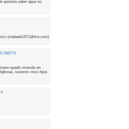
o quisiera saber qque no
ctrico (mabade1972@live.com)
O NIETO
ermano quedó viviendo en
lesias, tuvieron cinco hijos
OY