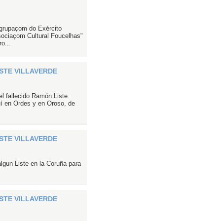
grupaçom do Exército
sociaçom Cultural Foucelhas"
o...
ISTE VILLAVERDE
el fallecido Ramón Liste
uí en Ordes y en Oroso, de
ISTE VILLAVERDE
lgun Liste en la Coruña para
ISTE VILLAVERDE