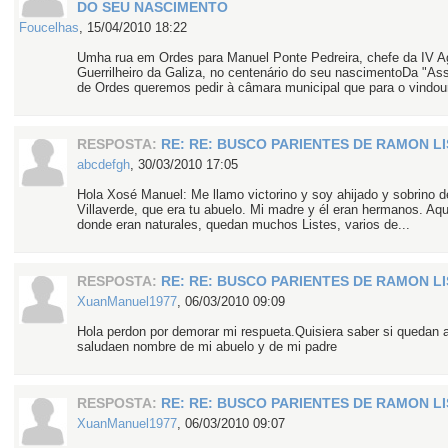
DO SEU NASCIMENTO
Foucelhas
,
15/04/2010 18:22
Umha rua em Ordes para Manuel Ponte Pedreira, chefe da IV A
Guerrilheiro da Galiza, no centenário do seu nascimentoDa "As
de Ordes queremos pedir à câmara municipal que para o vindour
RESPOSTA:
RE: RE: BUSCO PARIENTES DE RAMON L
abcdefgh
,
30/03/2010 17:05
Hola Xosé Manuel: Me llamo victorino y soy ahijado y sobrino d
Villaverde, que era tu abuelo. Mi madre y él eran hermanos. Aq
donde eran naturales, quedan muchos Listes, varios de...
RESPOSTA:
RE: RE: BUSCO PARIENTES DE RAMON L
XuanManuel1977
,
06/03/2010 09:09
Hola perdon por demorar mi respueta.Quisiera saber si quedan a
saludaen nombre de mi abuelo y de mi padre
RESPOSTA:
RE: RE: BUSCO PARIENTES DE RAMON L
XuanManuel1977
,
06/03/2010 09:07