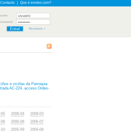
Contacto
|
Que é eordes.com?
suario
ontrasinal
Rexístrate »
iños e viciñas da Parroquia
estrada AC-224, acceso Ordes-
-05
2008-04
2008-03
-09
2006-08
2006-07
-10
2005-09
2005-08