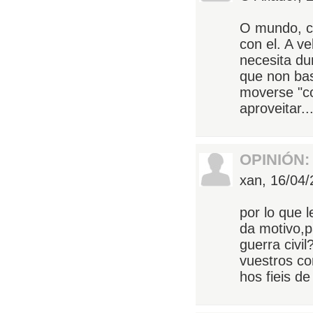
O mundo, c
con el. A v
necesita du
que non ba
moverse "co
aproveitar..
OPINIÓN:
xan,
16/04/
por lo que 
da motivo,
guerra civi
vuestros co
hos fieis de 