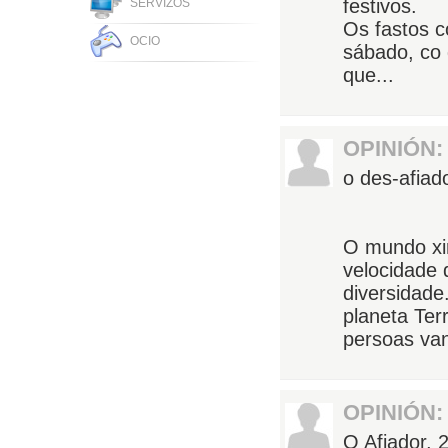
festivos.
SERVIZOS
Os fastos c
OCIO
sábado, co 
que...
OPINIÓN:
o des-afiad
O mundo xir
velocidade 
diversidade
planeta Te
persoas van
OPINIÓN:
O Afiador,
2