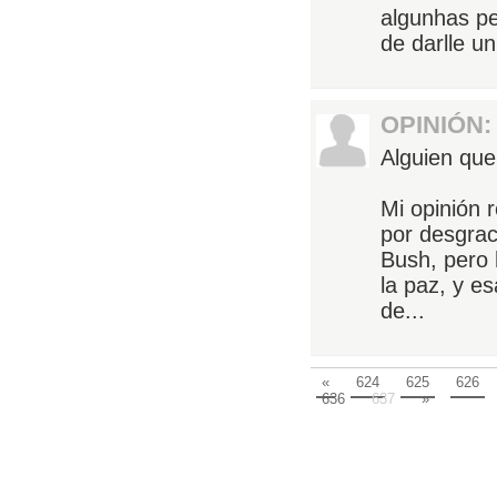
algunhas pe
de darlle u
OPINIÓN:
Alguien que
Mi opinión 
por desgrac
Bush, pero 
la paz, y e
de...
«
624
625
626
636
637
»