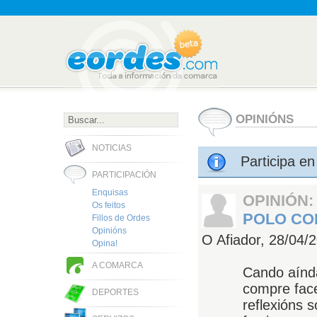
OPINIÓNS
NOTICIAS
Participa e
PARTICIPACIÓN
Enquisas
OPINIÓN:
Os feitos
POLO CO
Fillos de Ordes
Opinións
O Afiador,
28/04/
Opina!
A COMARCA
Cando aínd
compre fac
DEPORTES
reflexións 