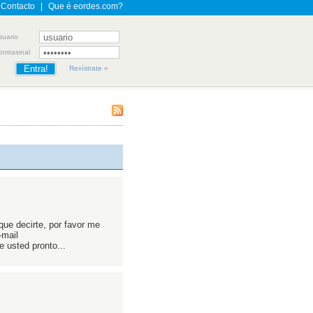
Contacto
|
Que é eordes.com?
suario
ontrasinal
Rexístrate »
que decirte, por favor me
-mail
 usted pronto...