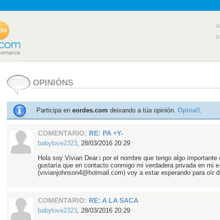
U
C
OPINIÓNS
Participa en
eordes.com
deixando a túa opinión.
Opina!!
.
COMENTARIO:
RE: PA +Y-
babylove2323
,
28/03/2016 20:29
Hola soy Vivian Dear.i por el nombre que tengo algo importante 
gustaría que en contacto conmigo mi verdadera privada en mi e
(vivianjohnson4@hotmail.com) voy a estar esperando para oír de
COMENTARIO:
RE: A LA SACA
babylove2323
,
28/03/2016 20:29