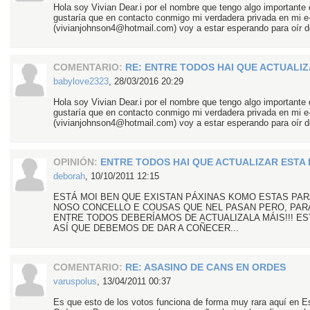
Hola soy Vivian Dear.i por el nombre que tengo algo importante 
gustaría que en contacto conmigo mi verdadera privada en mi e
(vivianjohnson4@hotmail.com) voy a estar esperando para oír de
COMENTARIO:
RE: ENTRE TODOS HAI QUE ACTUALIZ
babylove2323
,
28/03/2016 20:29
Hola soy Vivian Dear.i por el nombre que tengo algo importante 
gustaría que en contacto conmigo mi verdadera privada en mi e
(vivianjohnson4@hotmail.com) voy a estar esperando para oír de
OPINIÓN:
ENTRE TODOS HAI QUE ACTUALIZAR ESTA 
deborah
,
10/10/2011 12:15
ESTÁ MOI BEN QUE EXISTAN PÁXINAS KOMO ESTAS PA
NOSO CONCELLO E COUSAS QUE NEL PASAN PERO, PAR
ENTRE TODOS DEBERÍAMOS DE ACTUALIZALA MÁIS!!! E
ASÍ QUE DEBEMOS DE DAR A COÑECER...
COMENTARIO:
RE: ASASINO DE CANS EN ORDES
varuspolus
,
13/04/2011 00:37
Es que esto de los votos funciona de forma muy rara aquí en 