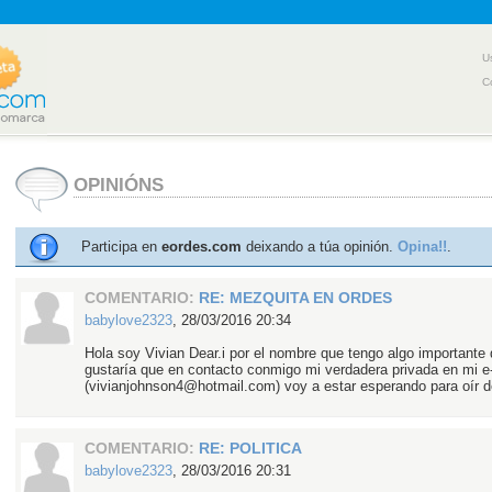
U
C
OPINIÓNS
Participa en
eordes.com
deixando a túa opinión.
Opina!!
.
COMENTARIO:
RE: MEZQUITA EN ORDES
babylove2323
,
28/03/2016 20:34
Hola soy Vivian Dear.i por el nombre que tengo algo importante 
gustaría que en contacto conmigo mi verdadera privada en mi e
(vivianjohnson4@hotmail.com) voy a estar esperando para oír de
COMENTARIO:
RE: POLITICA
babylove2323
,
28/03/2016 20:31