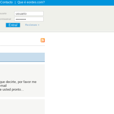
Contacto
|
Que é eordes.com?
suario
ontrasinal
Rexístrate »
que decirte, por favor me
-mail
 usted pronto...